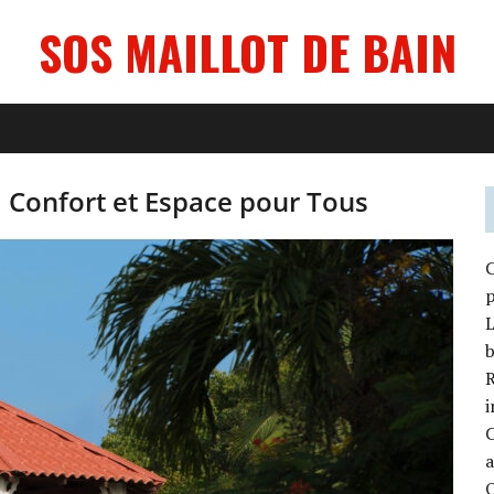
SOS MAILLOT DE BAIN
 : Confort et Espace pour Tous
C
p
L
b
R
i
O